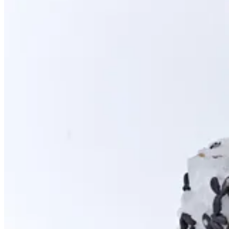
4 Pieces
ج.م.‏ 95.00
8 Pieces