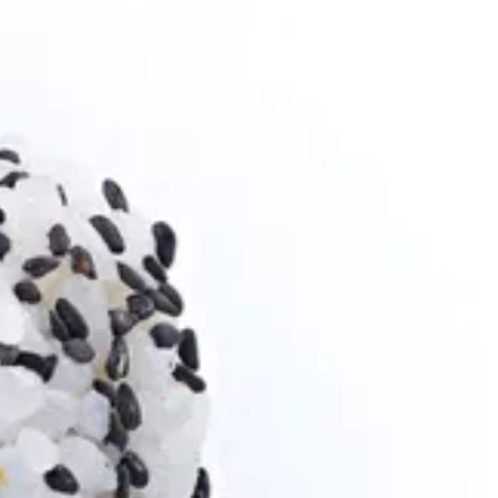
SHRIMP TEMPURA URA MAKI | Ama Sushi
EN
تسجيل 
EN