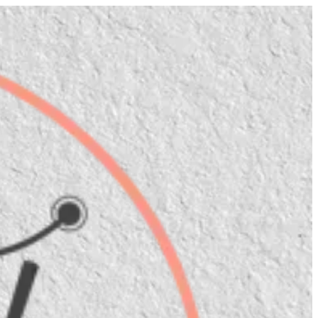
CREAM CHEESE | Ama Sushi
EN
تسجيل 
EN