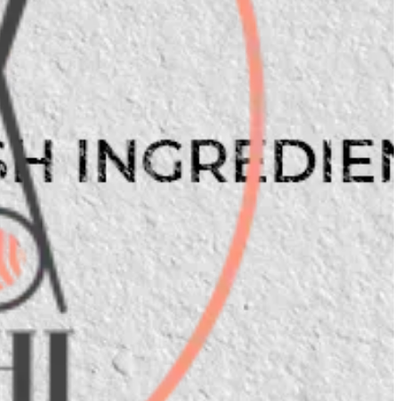
CREAM CHEESE
65 ج.م
تعليمات خاصة
أضف للسلَة
Ama Sushi
1