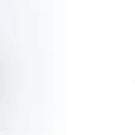
GINGER
25 ج.م
تعليمات خاصة
أضف للسلَة
Ama Sushi
1