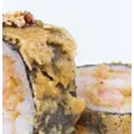
SPIDER
Shrimp tempura and sesame served with teriyaki sauce. 5
Pieces
125 ج.م
تعليمات خاصة